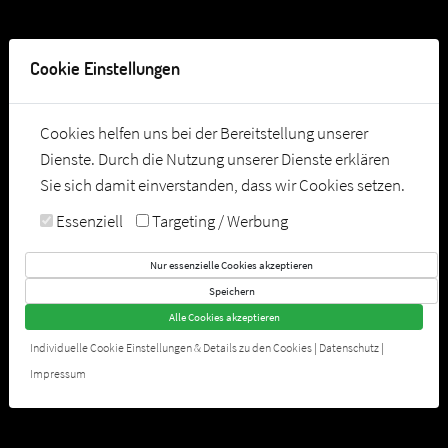
Tel:
03628 582420
Cookie Einstellungen
Cookies helfen uns bei der Bereitstellung unserer
Dienste. Durch die Nutzung unserer Dienste erklären
Sie sich damit einverstanden, dass wir Cookies setzen.
Essenziell
Targeting / Werbung
Nur essenzielle Cookies akzeptieren
Speichern
Alle Cookies akzeptieren
P2 ARNSTADT
Individuelle Cookie Einstellungen & Details zu den Cookies
|
Datenschutz
|
Dein Sport- & Freizeitpark
Impressum
JETZT KONTAKTIEREN