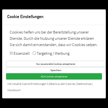
Tel:
03628 582420
Cookie Einstellungen
Cookies helfen uns bei der Bereitstellung unserer
Dienste. Durch die Nutzung unserer Dienste erklären
Sie sich damit einverstanden, dass wir Cookies setzen.
Essenziell
Targeting / Werbung
Nur essenzielle Cookies akzeptieren
Speichern
Alle Cookies akzeptieren
P2 ARNSTADT
Individuelle Cookie Einstellungen & Details zu den Cookies
|
Datenschutz
|
Dein Sport- & Freizeitpark
Impressum
JETZT KONTAKTIEREN