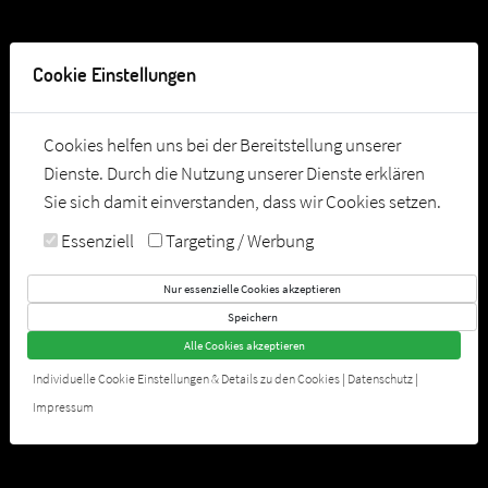
Tel:
03628 582420
Cookie Einstellungen
Cookies helfen uns bei der Bereitstellung unserer
Dienste. Durch die Nutzung unserer Dienste erklären
Sie sich damit einverstanden, dass wir Cookies setzen.
Essenziell
Targeting / Werbung
Nur essenzielle Cookies akzeptieren
Speichern
Alle Cookies akzeptieren
P2 ARNSTADT
Individuelle Cookie Einstellungen & Details zu den Cookies
|
Datenschutz
|
Dein Sport- & Freizeitpark
Impressum
JETZT KONTAKTIEREN